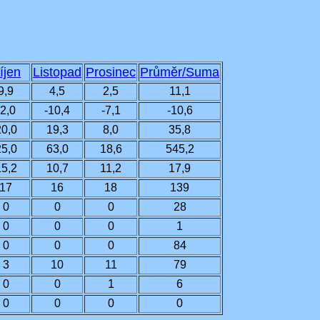
íjen
Listopad
Prosinec
Průměr/Suma
9,9
4,5
2,5
11,1
-2,0
-10,4
-7,1
-10,6
20,0
19,3
8,0
35,8
25,0
63,0
18,6
545,2
15,2
10,7
11,2
17,9
17
16
18
139
0
0
0
28
0
0
0
1
0
0
0
84
3
10
11
79
0
0
1
6
0
0
0
0