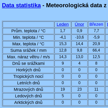
Data statistika
- Meteorologická data z
Leden
Únor
Březen
Prům. teplota / °C
1,7
0,9
7,7
Min. teplota / °C
-4,1
-10,6
-5,9
Max. teplota / °C
15,3
14,4
20,9
Suma srážek / mm
12,8
9,8
66,4
Max. náraz větru / m/s
14,3
13,0
12,5
Dnů se srážkami
9
4
8
Horkých dnů
0
0
0
Tropických nocí
0
0
0
Letních dnů
0
0
0
Mrazových dnů
19
23
11
Ledových dnů
5
0
0
Arktických dnů
0
0
0